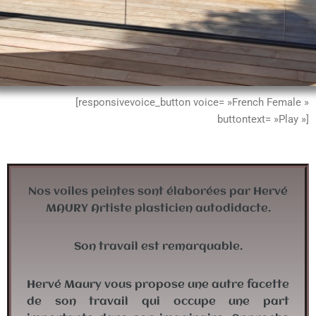
[responsivevoice_button voice= »French Female »
buttontext= »Play »]
Nos voiles peintes sont élaborées par Hervé
MAURY Artiste plasticien autodidacte.
Son travail est remarquable.
Hervé Maury vous propose une autre facette
de son travail qui occupe une part